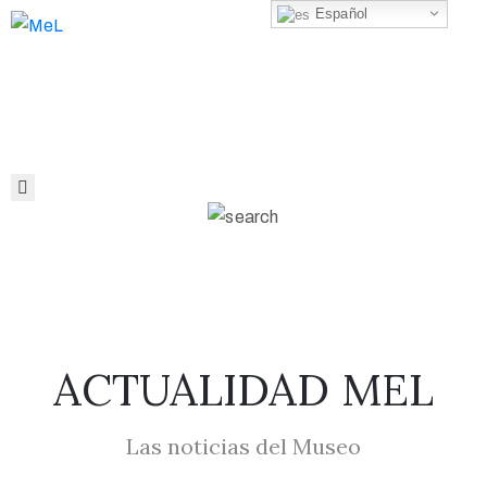
Español
Talleres
Inicio
La
Entradas
casa
Libro
Museo
Eventos
DEAC
Actualidad
Museo
Virtual
ACTUALIDAD MEL
Las noticias del Museo